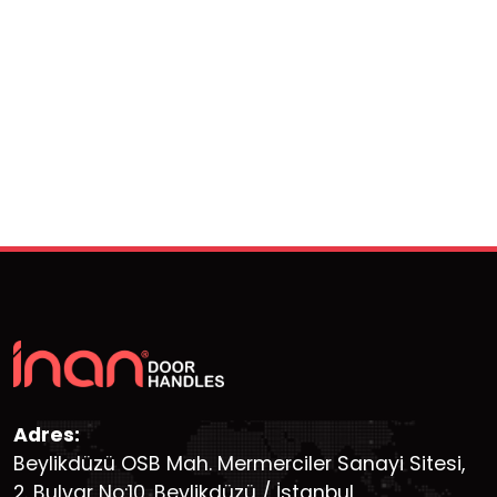
Adres:
Beylikdüzü OSB Mah. Mermerciler Sanayi Sitesi,
2. Bulvar No:10, Beylikdüzü / İstanbul