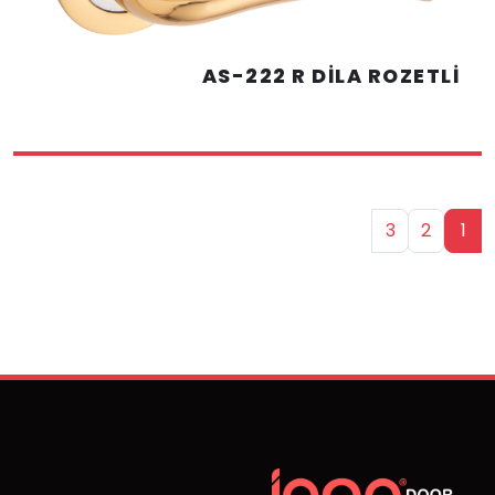
AS-222 R DİLA ROZETLİ
3
2
1