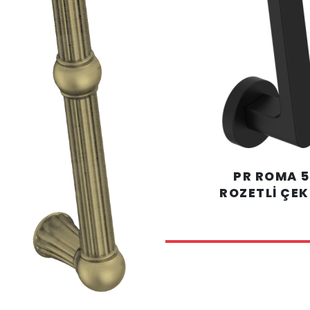
504 PR ROMA
ROZETLİ ÇE