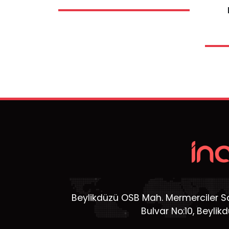
Beylikdüzü OSB Mah. Mermerciler San
Bulvar No:10, Beylik