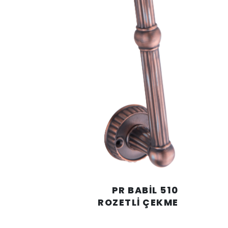
510 PR BABİL
ROZETLİ ÇEKME