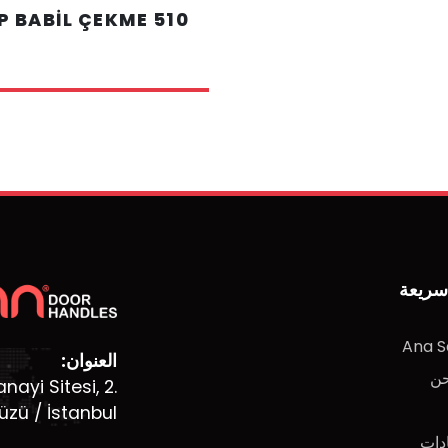
510 P BABİL ÇEKME
سريعة
Ana S
العنوان:
حن
ayi Sitesi, 2.
düzü / İstanbul
دات