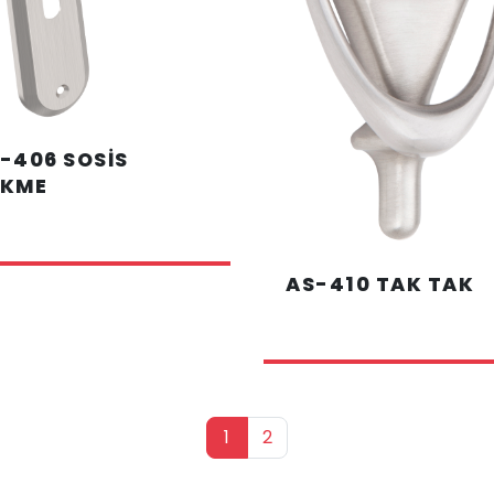
-406 SOSİS
EKME
AS-410 TAK TAK
1
2