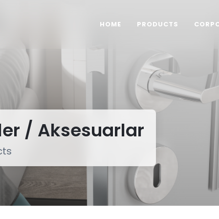
HOME
PRODUCTS
CORP
er / Aksesuarlar
cts