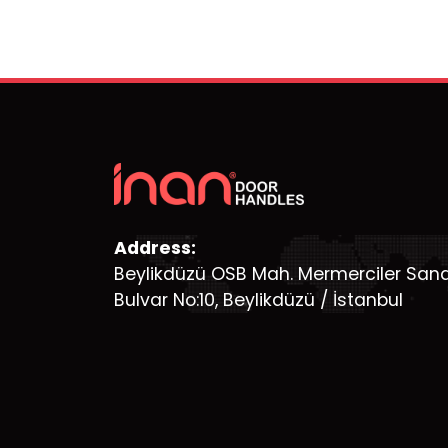
Address:
Beylikdüzü OSB Mah. Mermerciler Sanayi
Bulvar No:10, Beylikdüzü / İstanbul