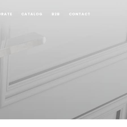
ORATE
CATALOG
B2B
CONTACT