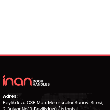
Adres:
Beylikdüzü OSB Mah. Mermerciler Sanayi Sitesi,
2. Bulvar No:10, Beylikdüzü / İstanbul