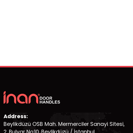
Address:
Beylikdüzü OSB Mah. Mermerciler Sanayi Sitesi,
2. Bulvar No:10, Beylikdüzü / İstanbul