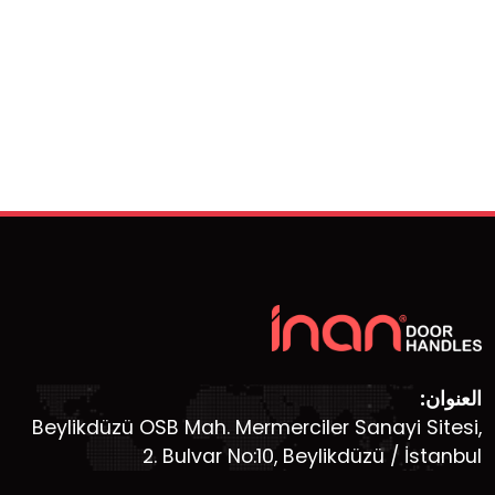
العنوان:
Beylikdüzü OSB Mah. Mermerciler Sanayi Sitesi,
2. Bulvar No:10, Beylikdüzü / İstanbul