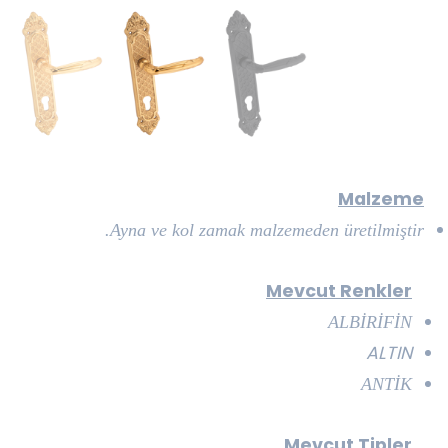
Malzeme
Ayna ve kol zamak malzemeden üretilmiştir.
Mevcut Renkler
ALBİRİFİN
ALTIN
A
NTİK
Mevcut Tipler