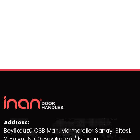
Address:
Beylikdüzü OSB Mah. Mermerciler Sanayi Sitesi,
2. Bulvar No:10, Beylikdüzü / İstanbul