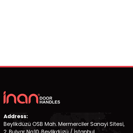
Address:
Beylikdüzü OSB Mah. Mermerciler Sanayi Sitesi,
2. Bulvar No:10, Beylikdüzü / İstanbul